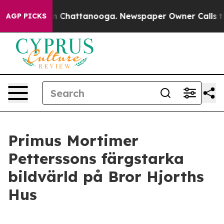
e
Chaos in Chattanooga. Newspaper Owner Calls the Pe
AGP PICKS
Primus Mortimer
Petterssons färgstarka
bildvärld på Bror Hjorths
Hus