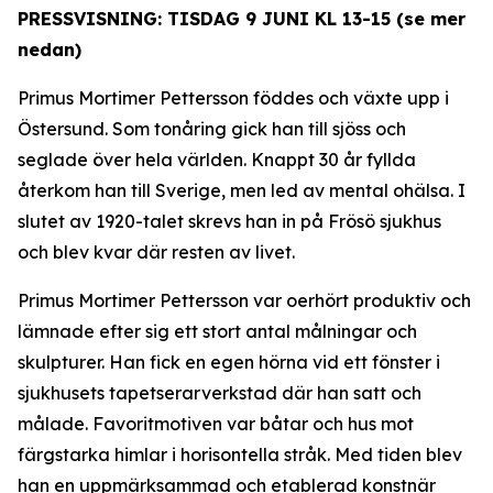
PRESSVISNING: TISDAG 9 JUNI KL 13-15 (se mer
nedan)
Primus Mortimer Pettersson föddes och växte upp i
Östersund. Som tonåring gick han till sjöss och
seglade över hela världen. Knappt 30 år fyllda
återkom han till Sverige, men led av mental ohälsa. I
slutet av 1920-talet skrevs han in på Frösö sjukhus
och blev kvar där resten av livet.
Primus Mortimer Pettersson var oerhört produktiv och
lämnade efter sig ett stort antal målningar och
skulpturer. Han fick en egen hörna vid ett fönster i
sjukhusets tapetserarverkstad där han satt och
målade. Favoritmotiven var båtar och hus mot
färgstarka himlar i horisontella stråk. Med tiden blev
han en uppmärksammad och etablerad konstnär