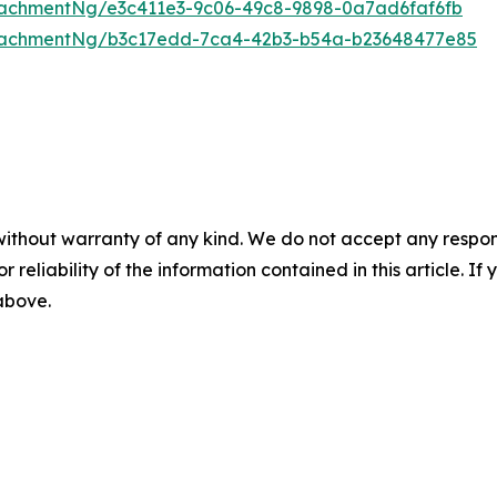
achmentNg/e3c411e3-9c06-49c8-9898-0a7ad6faf6fb
tachmentNg/b3c17edd-7ca4-42b3-b54a-b23648477e85
without warranty of any kind. We do not accept any responsib
r reliability of the information contained in this article. I
 above.