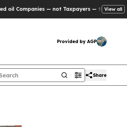
s — not Taxpayers — the Chance to Cash in on Pu
View all
Provided by AGP
Share