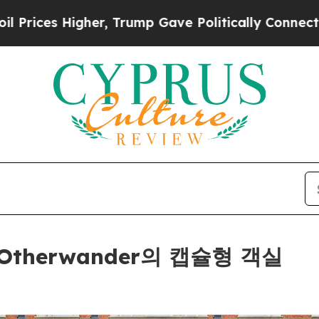
, Trump Gave Politically Connected oil Companie
therwander의 캡슐형 객실